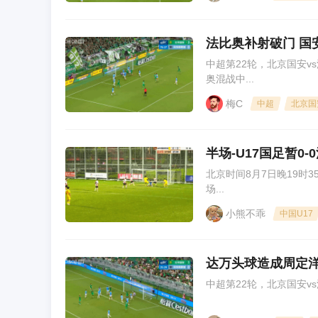
法比奥补射破门 国安
中超第22轮，北京国安v
奥混战中...
梅C
中超
北京国
半场-U17国足暂0-
北京时间8月7日晚19时
场...
小熊不乖
中国U17
达万头球造成周定洋
中超第22轮，北京国安v