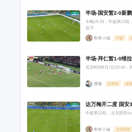
半场-国安暂2-0新
今晚19:35，中超第2
达万...
希希小编
中超
半场-拜仁暂1-0维
北京时间8月7日20:0
珊珊
比朔夫
金
达万梅开二度 国安3
中超第22轮，北京国安v
希希小编
北京国安