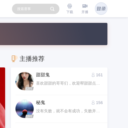
下载
开播
主播推荐
甜甜鬼
161
喜欢甜甜的哥哥们，欢迎帮甜甜点关注，透过IM添加管理，来甜甜的大尺会员群，福利红单稳当通通都有😘IM网址 imlt88.com 下载后输入邀请码1199。找置顶客服备注甜甜
秘鬼
156
没有失败，就不会有成功，失败并不可怕，可怕的是你因失败而放弃自己的梦想