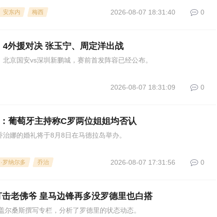
2026-08-07 18:31:40
0
安东内
梅西
：4外援对决 张玉宁、周定洋出战
2轮，北京国安vs深圳新鹏城，赛前首发阵容已经公布。
2026-08-07 18:31:09
0
媒：葡萄牙主持称C罗两位姐姐均否认
乔治娜的婚礼将于8月8日在马德拉岛举办。
2026-08-07 17:31:56
0
C·罗纳尔多
乔治
击老佛爷 皇马边锋再多没罗德里也白搭
盖尔桑斯撰写专栏，分析了罗德里的状态动态。