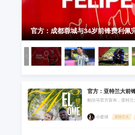
官方：成都蓉城与34岁前锋费利佩
官方：亚特兰大前锋
帕尔马官方宣布，亚特兰
小星球
亚特兰大