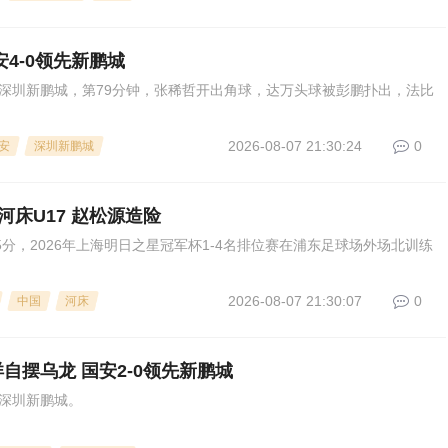
4-0领先新鹏城
s深圳新鹏城，第79分钟，张稀哲开出角球，达万头球被彭鹏扑出，法比
2026-08-07 21:30:24
0
安
深圳新鹏城
0河床U17 赵松源造险
35分，2026年上海明日之星冠军杯1-4名排位赛在浦东足球场外场北训练
2026-08-07 21:30:07
0
中国
河床
自摆乌龙 国安2-0领先新鹏城
s深圳新鹏城。