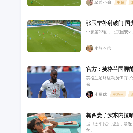
希希小编
中超
张玉宁补射破门 国安
中超第22轮，北京国安v
小熊不乖
官方：英格兰国脚前
英格兰足球运动员伊万-托尼
被...
小星球
英格兰
梅西妻子安东内拉晒
据《太阳报》报道，最近
丝。