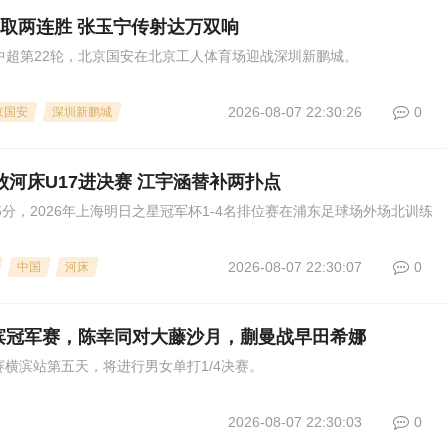
鹏城取两连胜 张玉宁传射达万双响
5，中超第22轮，北京国安在北京工人体育场迎战深圳新鹏城。
2026-08-07 22:30:26
0
京国安
深圳新鹏城
击败河床U17进决赛 江宇涵替补两扑点
35分，2026年上海明日之星冠军杯1-4名排位赛在浦东足球场外场北训练
2026-08-07 22:30:07
0
中国
河床
滨冠军赛，陈幸同对大藤沙月，蒯曼战早田希娜
军赛横滨站第五天，将进行男女单打1/4决赛。
2026-08-07 22:30:03
0