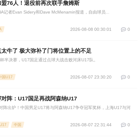
盟76人！退役前再次联手詹姆斯
Evan Sidery和Dave McMenamin报道，自由球员...
2026-08-08 00:30:01
0
A
太牛了 极大弥补了门将位置上的不足
军杯半决赛，U17国足通过点球大战击败河床U17队。
2026-08-07 23:30:20
0
中国U17
对阵：U17国足再战阿森纳U17
阵出炉！中国男足U17将与阿森纳U17争夺冠军奖杯，上海U17与河
2026-08-07 22:31:44
0
U17
中国