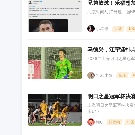
兄弟篮球！乐福想加
北京时间8月7日晚，据NBA记者
小星球
足球
NB
马德兴：江宇涵扑点
2026年上海明日之星冠
希希小编
足球
明日之星冠军杯决赛
上海明日之星冠军杯决赛对
床U17...
梅C
阿森纳
中国