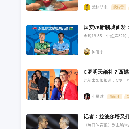
武林萌主
蒙特雷
国安vs新鹏城首发
今晚19:35，中超第2
神射手
C罗明天婚礼？西
此前太阳报报道，C罗与
小星球
葡萄牙
记者：拉波尔塔又打
《每日体育报》副主编米