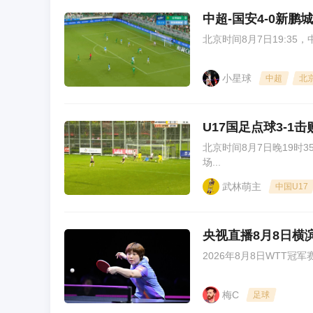
中超-国安4-0新
北京时间8月7日19:3
小星球
中超
北
U17国足点球3-1
北京时间8月7日晚19时
场...
武林萌主
中国U17
央视直播8月8日横
2026年8月8日WTT冠
梅C
足球